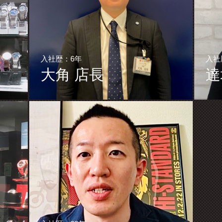
入社歴：6年
入社
大角 店長
達