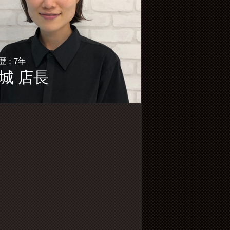
歴：7年
城 店長