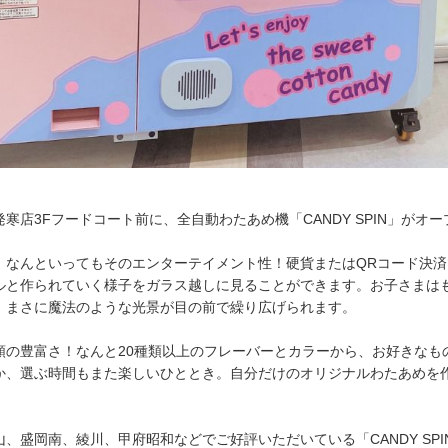
寒店3Fフードコート前に、全自動わたあめ機「CANDY SPIN」がオ
魅力は、なんといってもそのエンターテイメント性！硬貨またはQRコード決
ルと作られていく様子をガラス越しに見ることができます。お子さまは
、まさに魔法のような光景が目の前で繰り広げられます。
類の豊富さ！なんと20種類以上のフレーバーとカラーから、お好きなも
か、選ぶ時間もまた楽しいひととき。自分だけのオリジナルわたあめを
、盛岡南、綾川、甲府昭和などでご好評いただいている「CANDY SP