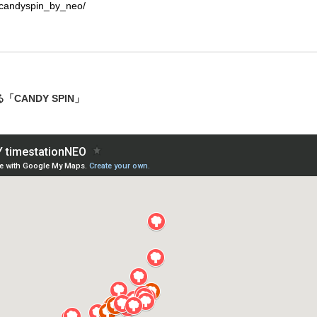
/candyspin_by_neo/
CANDY SPIN」