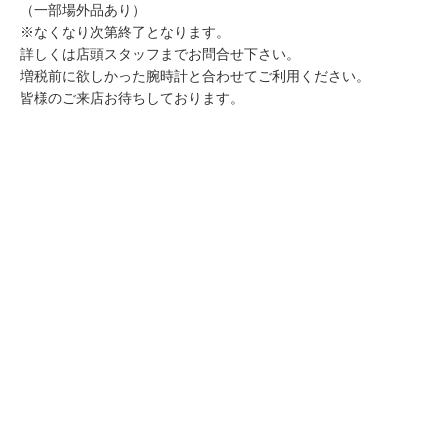
（一部場外品あり）
※なくなり次第終了となります。
詳しくは店頭スタッフまでお問合せ下さい。
増税前に欲しかった腕時計と合わせてご利用ください。
皆様のご来店お待ちしております。
フランチャイズ加盟はこちら