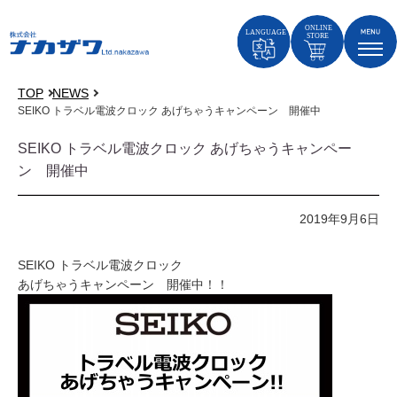
TOP
NEWS
SEIKO トラベル電波クロック あげちゃうキャンペーン 開催中
SEIKO トラベル電波クロック あげちゃうキャンペー
ン 開催中
2019年9月6日
SEIKO トラベル電波クロック
あげちゃうキャンペーン 開催中！！