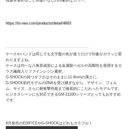
視線を集めること間違いなしの印象的なカラー。
https://ts-neo.com/products/detail/4803
ケースやバンドは同じでも文字盤の色が違うだけで印象がガラッと変
わりますよね。
ケースは均一な八角形成形による金属製ベゼルや高剛性を発揮するガ
ラス繊維入りファインレジン素材。
G-SHOCKの持つタフさはそのままに11.8mmの薄さに。
G-SHOCK初代モデルのDNAを受け継ぎながら、デザイン、フォル
ム、サイズ、さらに耐衝撃性能まで徹底的にこだわったモデルです。
ビジネスシーンにも対応できるGM-2110Dシリーズとってもおすすめ
です。
9月発売のEDIFICEやG-SHOCKはどれもカラフル！