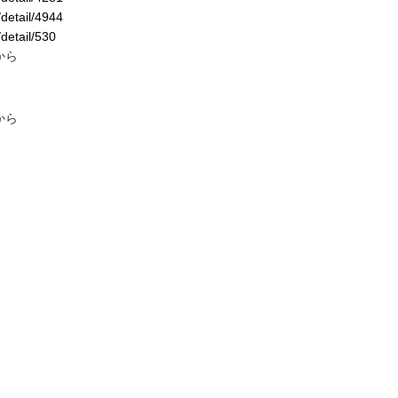
/detail/4944
/detail/530
から
から
フランチャイズ加盟はこちら