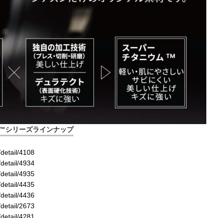
™シリーズラインナップ
/detail/4108
/detail/4934
/detail/4935
/detail/4435
/detail/4436
/detail/2673
/detail/4281