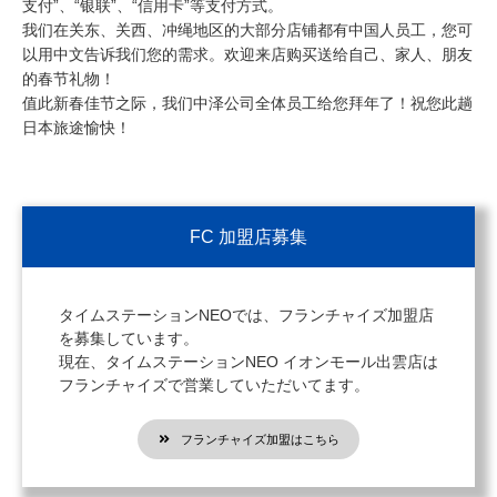
支付”、“银联”、“信用卡”等支付方式。
我们在关东、关西、冲绳地区的大部分店铺都有中国人员工，您可
以用中文告诉我们您的需求。欢迎来店购买送给自己、家人、朋友
的春节礼物！
值此新春佳节之际，我们中泽公司全体员工给您拜年了！祝您此趟
日本旅途愉快！
FC 加盟店募集
タイムステーションNEOでは、フランチャイズ加盟店
を募集しています。
現在、タイムステーションNEO イオンモール出雲店は
フランチャイズで営業していただいてます。
フランチャイズ加盟はこちら