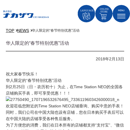
TOP
NEWS
华人限定的“春节特别优惠”活动
华人限定的“春节特别优惠”活动
2018年2月13日
祝大家春节快乐！
华人限定的“春节特别优惠”活动
到2月25日（日・农历初十）为止，在Time Station NEO的全国各
店铺购买手表，即可享受优惠！！！
欢迎莅临您附近的Time Station NEO店铺垂询、购买中意的手表！
同时，我们公司在中国大陆也设有店铺，您在日本购买手表后可以
在中国大陆的店铺享受各种售后服务。
为了方便您的消费，我们在日本所有的店铺都支持“支付宝”、“微信