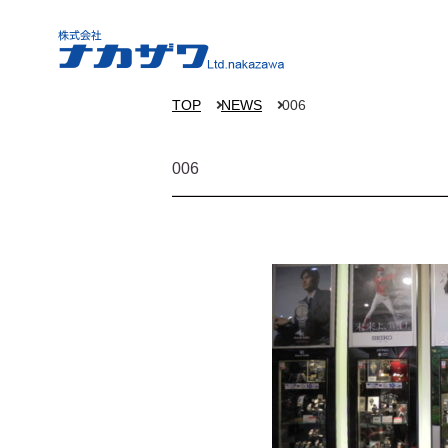
TOP
NEWS
006
006