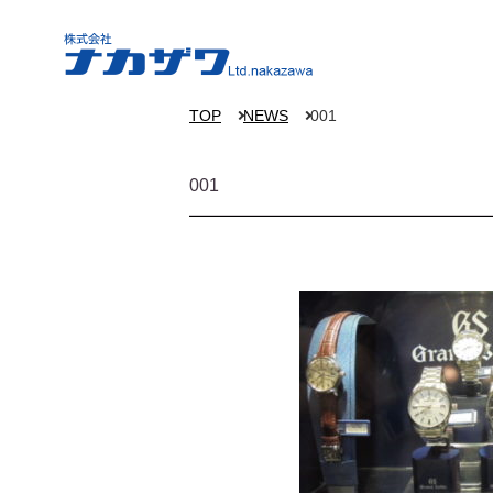
TOP
NEWS
001
001