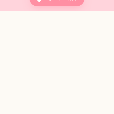
SHOP INFORMATION
設置場所の
詳細情報
LOCATION
場
3階・フードコート前
3階
ADDRESS
住
〒270-1350